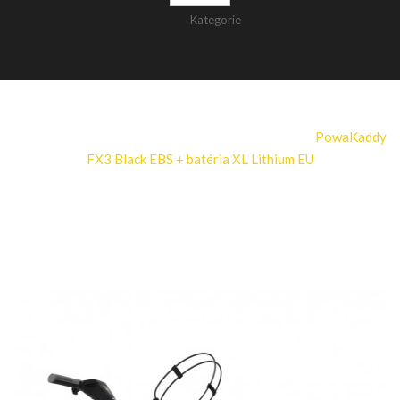
Kategorie
>
Produkty
>
Elektrické golfové vozíky
>
PowaKaddy
FX3 Black EBS + batéria XL Lithium EU