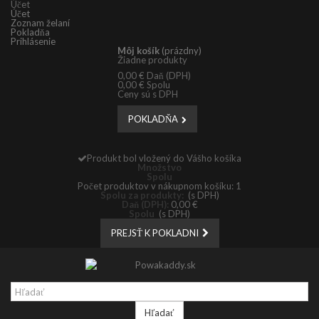
Účet
Účet
Zoznam želaní
Pokladňa
Prihlásenie
Môj košík
(prázdny)
Žiadne produkty
0,00 €
Daň (DPH)
0,00 €
Spolu
Ceny sú s DPH
POKLADŇA
Produkt bol vložený do Vášho košíka
Množstvo
Spolu
Počet produktov v nákupnom košíku: 1
Spolu za produkty:
(s DPH)
Daň (DPH):
0,00 €
Spolu
(s DPH)
PREJSŤ K POKLADNI
Hľadať