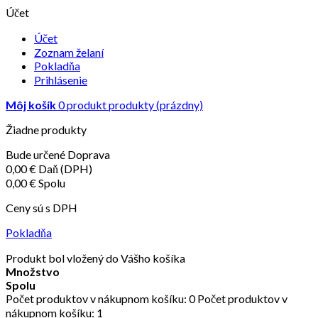
Účet
Účet
Zoznam želaní
Pokladňa
Prihlásenie
Môj košík
0
produkt
produkty
(prázdny)
Žiadne produkty
Bude určené
Doprava
0,00 €
Daň (DPH)
0,00 €
Spolu
Ceny sú s DPH
Pokladňa
Produkt bol vložený do Vášho košíka
Množstvo
Spolu
Počet produktov v nákupnom košíku:
0
Počet produktov v
nákupnom košíku: 1