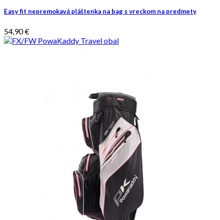
Easy fit nepremokavá pláštenka na bag s vreckom na predmety
54,90 €