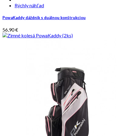
Rýchly náhľad
PowaKaddy dáždnik s duálnou konštrukciou
56,90 €