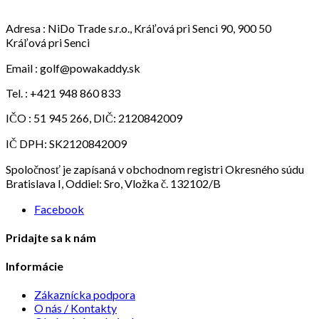
Adresa :
NiDo Trade s.r.o., Kráľová pri Senci 90, 900 50
Kráľová pri Senci
Email :
golf@powakaddy.sk
Tel. :
+421 948 860 833
IČO : 51 945 266, DIČ: 2120842009
IČ DPH: SK2120842009
Spoločnosť je zapísaná v obchodnom registri Okresného súdu
Bratislava I, Oddiel: Sro, Vložka č. 132102/B
Facebook
Pridajte sa k nám
Informácie
Zákaznícka podpora
O nás / Kontakty