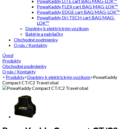
PowaKaddy LITE cart BAG MAG-LOK™
PowaKaddy FLEX cart BAG MAG-LOK™
PowaKaddy EDGE cart BAG MAG-LOK™
PowaKaddy Dri TECH cart BAG MAG-
LOK™
Doplnky k elektrickým vozíkom
Batérie a nabíjačky
Obchodné podmienky
O nás / Kontakty
Úvod
Produkty
Obchodné podmienky
O nás / Kontakty
>
Produkty
>
Doplnky k elektrickým vozíkom
>
PowaKaddy
Compact CT/C2 Travel obal