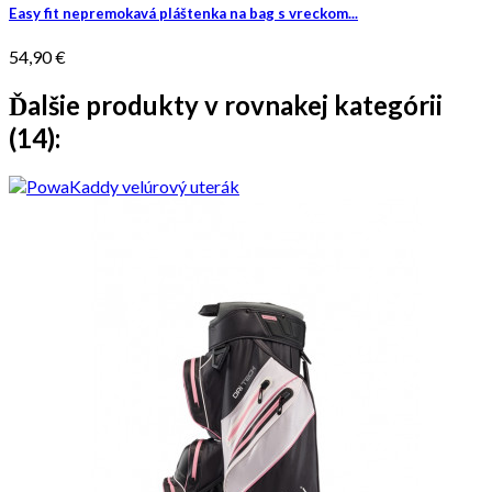
Easy fit nepremokavá pláštenka na bag s vreckom...
54,90 €
Ďalšie produkty v rovnakej kategórii
(14):