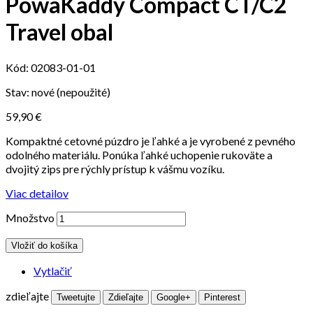
PowaKaddy Compact CT/C2
Travel obal
Kód:
02083-01-01
Stav:
nové (nepoužité)
59,90 €
Kompaktné cetovné púzdro je ľahké a je vyrobené z pevného
odolného materiálu. Ponúka ľahké uchopenie rukoväte a
dvojitý zips pre rýchly prístup k vášmu vozíku.
Viac detailov
Množstvo
Vložiť do košíka
Vytlačiť
zdieľajte
Tweetujte
Zdieľajte
Google+
Pinterest