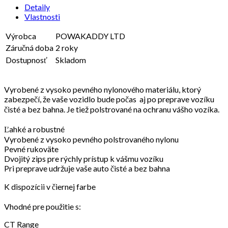
Detaily
Vlastnosti
Výrobca
POWAKADDY LTD
Záručná doba
2 roky
Dostupnosť
Skladom
Vyrobené z vysoko pevného nylonového materiálu, ktorý
zabezpečí, že vaše vozidlo bude počas aj po preprave vozíku
čisté a bez bahna.
Je tiež polstrované na ochranu vášho vozíka.
Ľahké a robustné
Vyrobené z vysoko pevného polstrovaného nylonu
Pevné rukoväte
Dvojitý zips pre rýchly prístup k vášmu vozíku
Pri preprave udržuje vaše auto čisté a bez bahna
K dispozícii v čiernej farbe
Vhodné pre použitie s:
CT Range